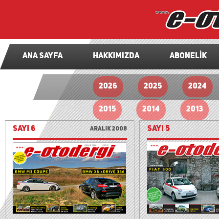
ANA SAYFA
HAKKIMIZDA
ABONELİK
2026
2025
2024
2015
2014
2013
SAYI 6
SAYI 5
Aralık 2008