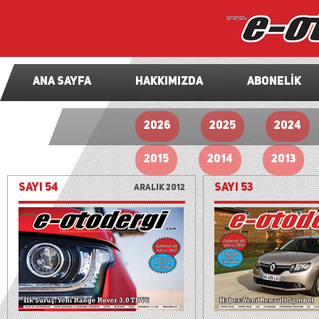
ANA SAYFA
HAKKIMIZDA
ABONELİK
2026
2025
2024
2015
2014
2013
SAYI 54
SAYI 53
Aralık 2012