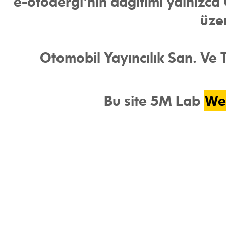
e-otodergi'nin dağıtımı yalnızca O
üze
Otomobil Yayıncılık San. Ve Ti
Bu site 5M Lab
We