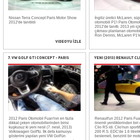
Nissan Terra Concept Paris Motor Show
İngiliz üretici McLaren, sü
2012'de tanıtıldı
otomobili P1'i Paris Otomob
2012'de tanıttı. 2013 yılı iç
çıkması planlanan otomobill
Ron Dennis, McLaren P1'i
yıllık tecrübesinin bir ürü
Videoyu İzle
20 yıl önce McLaren F1 ile 
süper spor otomobil çıtasını
yükselteceklerini ifade ett
hem de pistte en iyi sürücü
7. VW Golf GTi Concept - Paris
Yeni (2013) Renault Cli
olmayı hedefleyen McLare
Motor Show
Paris Motor Show
karbon malzemeler kullanıl
Aktif arka spoyleri pist kul
mm, yol kullanımı için 12
yükselebilen bu kanat 60 
yaparak F1 araçlarındaki 
benzer şekilde otomobilin
yardımcı oluyor. ---------------
*Global debut of new McLa
supercar *McLaren P1 aims
driver's car on both road a
large adjustable 'active' r
automatically to boost do
2012 Paris Otomobil Fuarı'nın en fazla
optimise aerodynamics *M
Renault'un 2012 Paris Fua
dikkat çeken otomobillerinden birisi
design that uses a carbon 
önemli yeniliklerinden biri
kuşkusuz ki yeni nesil (7. nesil, 2013)
monocoque and roof struct
Clio RS idi. Clio'nun sport
Volkswagen Golf'tü. İlk defa kamuoyu
called MonoCage, and lig
200 R.S. EDC'de 1.6 litreli
gösterimi yapılan yeni VW Golf'ün
'multi-purpose' body panel
beslemeli, benzinli bir mot