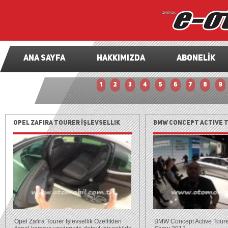
ANA SAYFA
HAKKIMIZDA
ABONELİK
1
2
3
4
5
6
7
8
9
Opel Zafira Tourer İşlevsellik
BMW Concept Active T
Özellikleri Testi
Motor Show 2012
Opel Zafira Tourer İşlevsellik Özellikleri
BMW Concept Active Toure