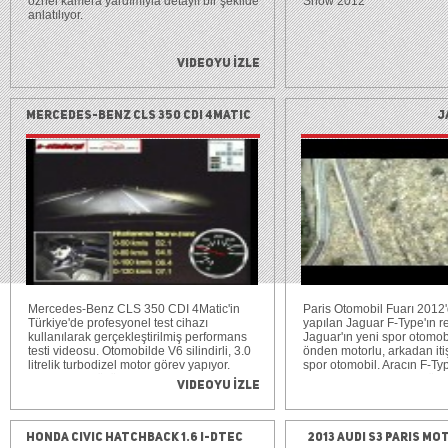
öznel kamera yardımıyla detaylı bir şekilde
Show 2012
anlatılıyor.
Videoyu İzle
Mercedes-Benz CLS 350 CDI 4Matic
J
test (0-100 km/s, 100-0 km/s)
Mercedes-Benz CLS 350 CDI 4Matic'in
Paris Otomobil Fuarı 2012'
Türkiye'de profesyonel test cihazı
yapılan Jaguar F-Type'ın r
kullanılarak gerçekleştirilmiş performans
Jaguar'ın yeni spor otomob
testi videosu. Otomobilde V6 silindirli, 3.0
önden motorlu, arkadan itişl
litrelik turbodizel motor görev yapıyor.
spor otomobil. Aracın F-Ty
Maksimum gücü olan 265 HP'yi 3800
the F-Type V8 S olmak üzer
Videoyu İzle
d/d'de üreten bu motor 620 Nm olan
seçeneği mevcut. F-Type v
maksimum torkunu ise 1600-2400 d/d
sırasıyla 340 HP ve 380 H
aralığında sunuyor. 7 ileri oranlı 7G-Tronic
litrelik süper şarjlı V6 mot
Plus adlı otomatik şanzımanla birlikte
F-Type V8 S'in 5.0 litrelik s
Honda Civic Hatchback 1.6 i-DTEC
2013 Audi S3 Paris M