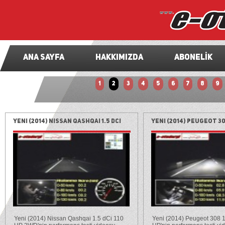
ANA SAYFA
HAKKIMIZDA
ABONELİK
1
2
3
4
5
6
7
8
9
Yeni (2014) Nissan Qashqai 1.5 dCi
Yeni (2014) Peugeot 30
110 HP 2WD test (0-100 km/h, 100-0
HP test (0-100 km/h, 1
km/h)
Yeni (2014) Nissan Qashqai 1.5 dCi 110
Yeni (2014) Peugeot 308 