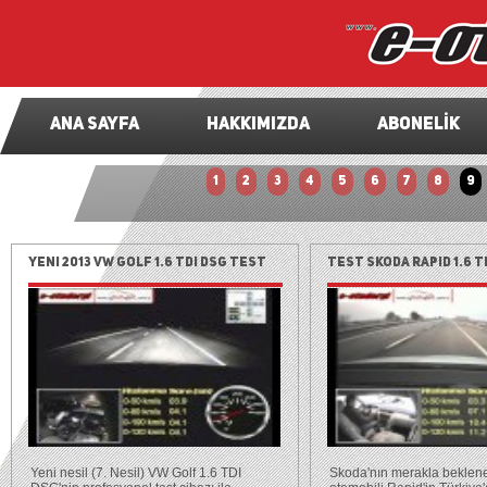
ANA SAYFA
HAKKIMIZDA
ABONELİK
1
2
3
4
5
6
7
8
9
Yeni 2013 VW Golf 1.6 TDI DSG test
Test Skoda Rapid 1.6 TD
(0-120 km/h, 100-0 km/h)
(0-120 km/h, 100-0 km/
Yeni nesil (7. Nesil) VW Golf 1.6 TDI
Skoda'nın merakla beklene