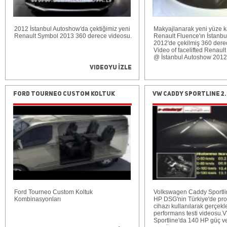
silindir yönetimi) adlı bu 
4 silindirin ikisine (2. ve 3. 
püskürtmesi durdurulabiliy
ilgili kapsamlı yazıyı;
2012 İstanbul Autoshow'da çektiğimiz yeni
http://www.otomobil.com.tr/
Makyajlanarak yeni yüze 
Renault Symbol 2013 360 derece videosu.
2013-vw-golf-7-1-4-tsi-140
Renault Fluence'ın İstanb
linkinde bulabilirsiniz.
2012'de çekilmiş 360 dere
Video of facelifted Renaul
@ İstanbul Autoshow 2012
Videoyu İzle
Ford Tourneo Custom Koltuk
VW Caddy Sportline 2.0
Kombinasyonları
DSG test (0-100 km/s, 
Ford Tourneo Custom Koltuk
Volkswagen Caddy Sportli
Kombinasyonları
HP DSG'nin Türkiye'de pro
cihazı kullanılarak gerçekle
performans testi videosu
Sportline'da 140 HP güç v