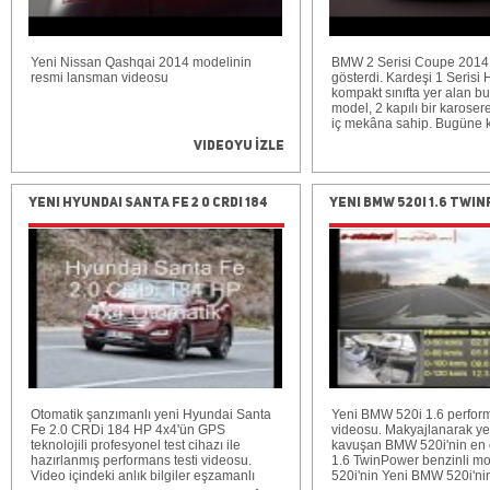
maksimum hızı 217 km/s, o
tüketim değeri ise 4.7 lt/1
açıklanıyor. Videoda otomo
hızlanma ve fren testi sonu
Yeni Nissan Qashqai 2014 modelinin
görebilirsiniz. Bu otomobill
BMW 2 Serisi Coupe 2014
resmi lansman videosu
test sürüşü yazısına bu lin
gösterdi. Kardeşi 1 Serisi 
ulaşabilirsiniz:
kompakt sınıfta yer alan 
http://www.otomobil.com.tr
model, 2 kapılı bir karosere 
1-4-tfsi-140-hp-s-tronic-tes
iç mekâna sahip. Bugüne 
adetlik satışa ulaşan BMW
Videoyu İzle
modelinin yerini alacak ola
Coupe 2014, 4432 mm'lik 
Serisi Coupe'den 72 mm d
Otomobilin 1774 mm'lik gen
Yeni Hyundai Santa Fe 2 0 CRDI 184
Yeni BMW 520i 1.6 Tw
Serisi Coupe'den 26 mm d
HP 4x4 test (0-100 km/h, 100-0
170 HP test
2 Serisi Coupe 2014, 1 Se
30 mm uzun dingil mesafe
km/h)
(2690 mm). 1521 mm'lik ön 
mm, 1556 mm'lik arka iz ge
mm daha fazla. 1418 mm'li
Serisi Coupe'den 5 mm da
olduğunu belirtelim. ---------
specific vehicle concept 
Series Coupe -- unique in i
faithfully reflected in its b
two-door model is first and
Coupe from the BMW brand
Otomatik şanzımanlı yeni Hyundai Santa
design features that identi
Yeni BMW 520i 1.6 perform
Fe 2.0 CRDi 184 HP 4x4'ün GPS
this special breed -- a thr
videosu. Makyajlanarak ye
teknolojili profesyonel test cihazı ile
clearly defined boot and l
kavuşan BMW 520i'nin en ö
hazırlanmış performans testi videosu.
silhouette, a long bonnet, 
1.6 TwinPower benzinli mo
Video içindeki anlık bilgiler eşzamanlı
frameless windows and a 
520i'nin Yeni BMW 520i'nin