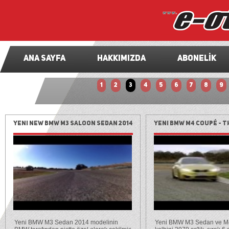
ANA SAYFA
HAKKIMIZDA
ABONELİK
1
2
3
4
5
6
7
8
9
Yeni New BMW M3 Saloon Sedan 2014
Yeni BMW M4 Coupé - 
M4 Coupé
Yeni BMW M3 Sedan 2014 modelinin
Yeni BMW M3 Sedan ve M